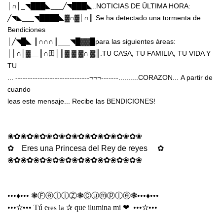
│∩│
_
◥███◣
___
╱◥███◣
..NOTICIAS DE ÛLTIMA HORA:
╱◥◣
___
◥████◣▓∩▓│∩║
.Se ha detectado una tormenta de
Bendiciones
│
╱◥█◣
║∩∩∩║
___
◥█▓▓█
para las siguientes àreas:
││∩│▓
__
║∩
│║▓
▓
▓∩
▓║
.TU CASA, TU FAMILIA, TU VIDA Y
田
TU
... ------------------------------¬¬¬-------..........CORAZON...
A partir de
cuando
leas este mensaje... Recibe las BENDICIONES!
❀✿❀✿❀✿❀✿❀✿❀✿❀✿❀✿❀✿❀✿❀
✿
Eres una Princesa del Rey de reyes
✿
❀✿❀✿❀✿❀✿❀✿❀✿❀✿❀✿❀✿❀✿❀
•••♦•••
❃ⒻⓔⓛⓘⓏ❃Ⓒⓤⓜⓟⓛⓔ❃
•••♦•••
•••
✫
•••
Tú e
✰
que ilumina mi
❤
•••
✫
•••
res la