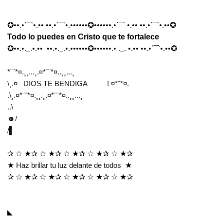
✪
••.•´¯`•.•• ••.•´¯`•.••••••
✪
••••••.•´¯` •.•• ••.•´¯`•.••
✪
Todo lo puedes en Cristo que te fortalece
✪
••.•._.•.•• ••.•._.•.••••••
✪
••••••.• ._. •.•• ••.•´¯`•.••
✪
*¨¨*¤.¸¸...¸.¤*¨¨*¤..¸¸...¸
\¸.¤ DIOS TE BENDIGA ! ¤*¨*¤.
.\¸.¤*¨¨*¤.¸¸.¸.¤*¨¨*¤..¸¸...¸
..\
☻
/
/
▌
✰
☆
★✰
☆
★✰
☆
★✰
☆
★✰
☆
★✰
★
Haz brillar tu luz delante de todos
★
✰
☆
★✰
☆
★✰
☆
★✰
☆
★✰
☆
★✰
◣