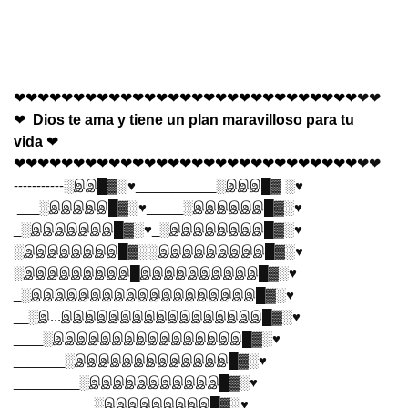
❤❤❤❤❤❤❤❤❤❤❤❤❤❤❤❤❤❤❤❤❤❤❤❤❤❤❤❤❤
❤❤
❤
Dios te ama y tiene un plan maravilloso para tu
vida
❤
❤❤❤❤❤❤❤❤❤❤❤❤❤❤❤❤❤❤❤❤❤❤❤❤❤❤❤❤❤
❤❤
-----------░
இஇ
█▓░♥
___________
░
இஇஇ
█▓
░♥
___
░
இஇஇஇஇ
█▓░♥
_____
░
இஇஇஇஇஇ
█▓░♥
_
░
இஇஇஇஇஇஇ
█▓░♥
_
░
இஇஇஇஇஇஇஇ
█▓░♥
░
இஇஇஇஇஇஇஇ
█▓░░
இஇஇஇஇஇஇஇஇ
█▓░♥
░
இஇஇஇஇஇஇஇஇ
█
இஇஇஇஇஇஇஇஇஇ
█▓░♥
_
░
இஇஇஇஇஇஇஇஇஇஇஇஇஇஇஇஇஇஇ
█▓░♥
__
░
இ
...
இஇஇஇஇஇஇஇஇஇஇஇஇஇஇஇஇ
█▓░♥
____
░
இஇஇஇஇஇஇஇஇஇஇஇஇஇஇஇ
█▓░♥
_______
░
இஇஇஇஇஇஇஇஇஇஇஇஇ
█▓░♥
_________
░
இஇஇஇஇஇஇஇஇஇஇ
█▓░♥
___________
░
இஇஇஇஇஇஇஇஇ
█▓░♥