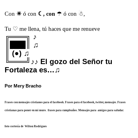
Con
☀
ó con
☾
, con
☂
ó con
☃
,
Tu
♡
me llena, tú haces que me renueve
╔═══╗ ♪
║███║ ♫
║ (●) ♫
╚═══╝♪♪ El gozo del Señor tu
Fortaleza es…♫
Por Mery Bracho
Frases con mensajes cristianos para el facebook. Frases para el facebook, twitter, mensajes. Frases
cristianas para poner en mi muro.
frases para cumpleaños. Mensajes para amigos para saludar.
foto cortesía de Wilton Rodrigues