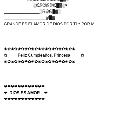
______________
░
இஇஇஇஇஇ
█▓░♥
_________________
░
இஇஇ
█▓░
____________________
இ
█▓
GRANDE ES EL AMOR DE DIOS POR TI Y POR MI
❀✿❀✿❀✿❀✿❀✿❀✿❀✿❀✿❀✿❀✿❀
✿
Feliz Cumpleaños, Princesa
✿
❀✿❀✿❀✿❀✿❀✿❀✿❀✿❀✿❀✿❀✿❀
❤❤❤❤❤❤❤❤❤❤❤
❤
❤
DIOS ES AMOR
❤
❤❤❤❤❤❤❤❤❤❤❤
❤