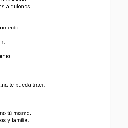
es a quienes
momento.
n.
ento.
na te pueda traer.
mo tú mismo.
s y familia.