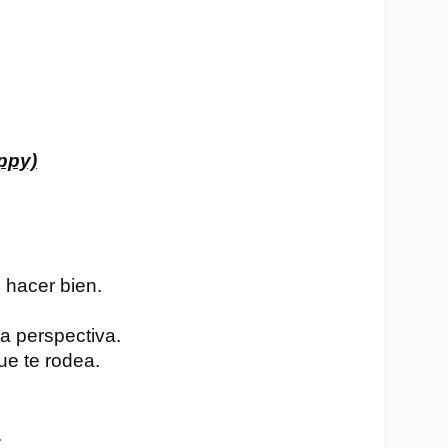
ppy)
 hacer bien.
a perspectiva.
ue te rodea.
.