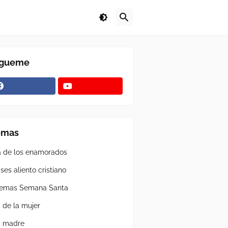
ígueme
emas
a de los enamorados
ses aliento cristiano
emas Semana Santa
a de la mujer
a madre