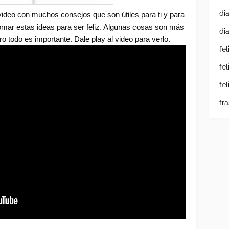
di
video con muchos consejos que son útiles para ti y para
y tomar estas ideas para ser feliz. Algunas cosas son más
di
ro todo es importante. Dale play al video para verlo.
fe
fe
fe
fr