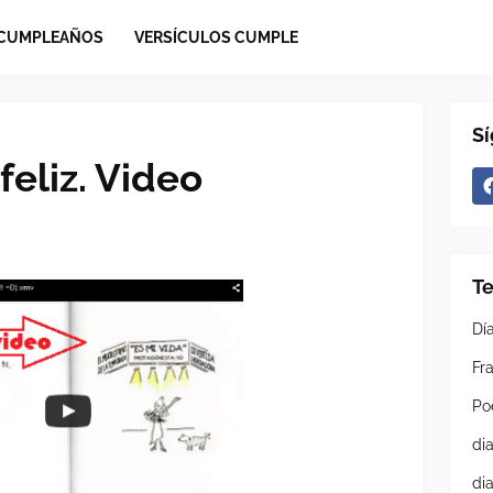
 CUMPLEAÑOS
VERSÍCULOS CUMPLE
S
feliz. Video
T
Dí
Fra
Po
di
di