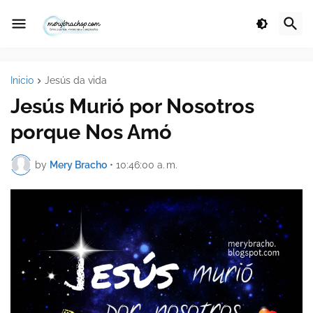
Inicio
Jesús da vida
Jesús Murió por Nosotros
porque Nos Amó
by
Mery Bracho
•
10:46:00 a. m.