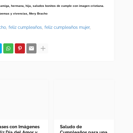
amiga, hermana, hija, saludos bonitos de cumple con imagen cristiana. 
poemas y vivencias, Mery Bracho
cho
feliz cumpleaños
feliz cumpleaños mujer
ases con Imágenes
Saludo de
liz Día del Amor y
Cumpleaños para una