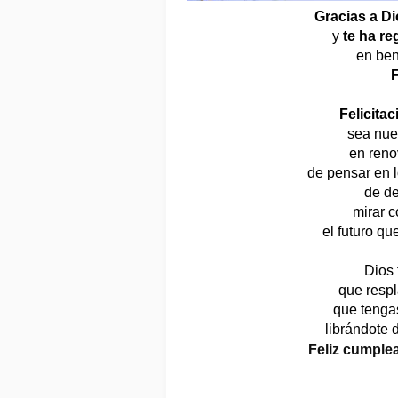
Gracias a Di
y 
te ha r
en ben
F
Felicitac
sea nue
en reno
de pensar en l
de de
mirar c
el futuro qu
Dios 
que respl
que tenga
librándote 
Feliz cumplea