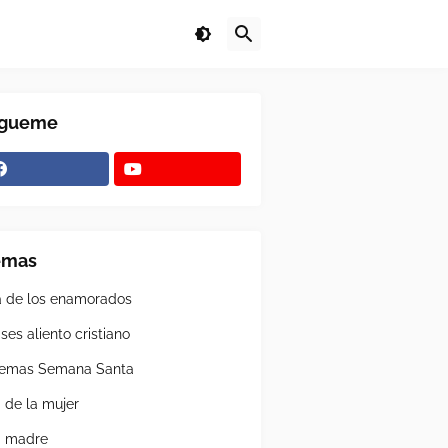
ígueme
emas
a de los enamorados
ses aliento cristiano
emas Semana Santa
a de la mujer
a madre