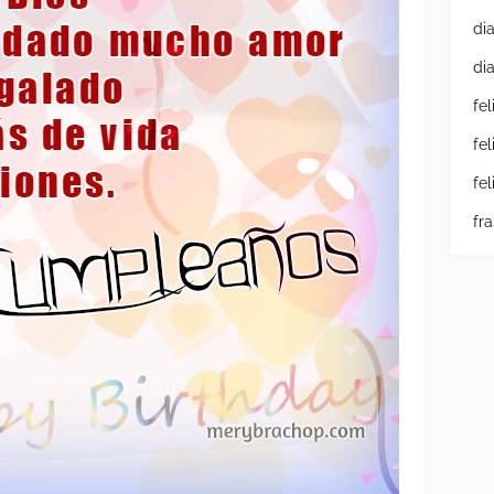
di
di
fe
fe
fe
fr