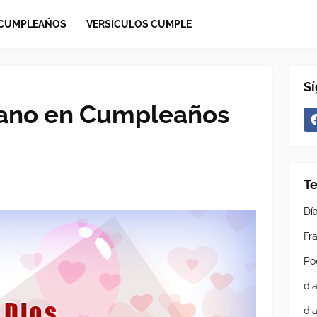
 CUMPLEAÑOS
VERSÍCULOS CUMPLE
S
iano en Cumpleaños
T
Dí
Fra
Po
di
di