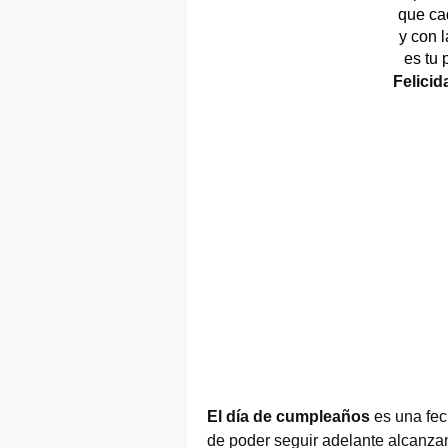
que ca
y con 
es tu 
Felici
El día de cumpleaños
 es una fec
de poder seguir adelante alcanzan