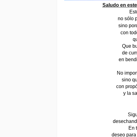
Saludo en este
Est
no sólo 
sino por
con tod
q
Que bu
de cum
en bendi
No impor
sino q
con propós
y la s
Sig
desechando
En 
deseo para t