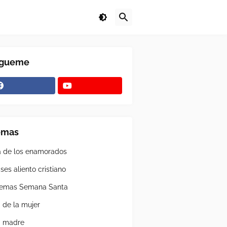
ígueme
emas
a de los enamorados
ses aliento cristiano
emas Semana Santa
a de la mujer
a madre