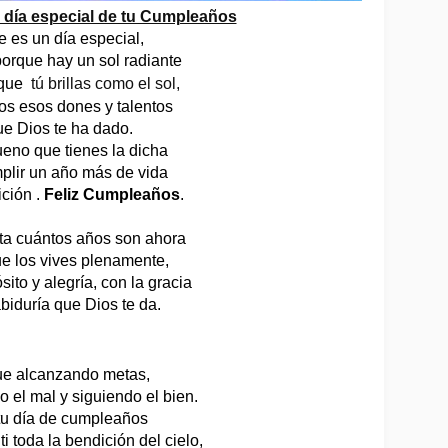
 día especial de tu Cumpleaños
e es un día especial, 
porque hay un sol radiante 
que 
 tú 
brillas como el sol, 
os esos dones y talentos 
ue Dios te ha dado. 
eno que tienes la dicha 
plir un año más de vida 
ción . 
Feliz Cumpleaños
.
ta cuántos años son ahora 
ue los vives plenamente, 
ito y alegría, con la gracia
abiduría que Dios te da.  
ue alcanzando metas, 
 el mal y siguiendo el bien. 
tu día de cumpleaños 
i toda la bendición del cielo, 