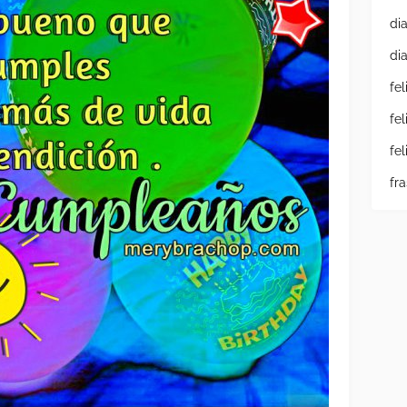
di
di
fe
fe
fe
fr