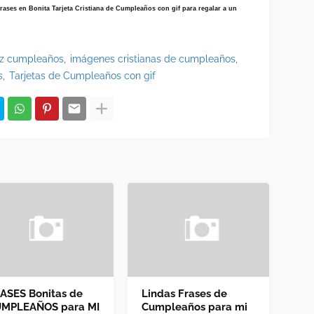
ases en Bonita Tarjeta Cristiana de Cumpleaños con gif para regalar a un
iz cumpleaños
imágenes cristianas de cumpleaños
s
Tarjetas de Cumpleaños con gif
ASES Bonitas de
Lindas Frases de
MPLEAÑOS para MI
Cumpleaños para mi