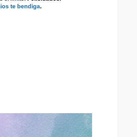
ios te bendiga
.