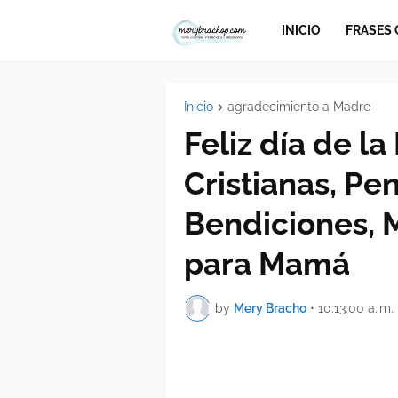
INICIO
FRASES
Inicio
agradecimiento a Madre
Feliz día de l
Cristianas, P
Bendiciones, 
para Mamá
by
Mery Bracho
•
10:13:00 a. m.