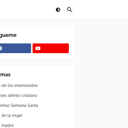
ígueme
emas
a de los enamorados
ses aliento cristiano
emas Semana Santa
a de la mujer
a madre