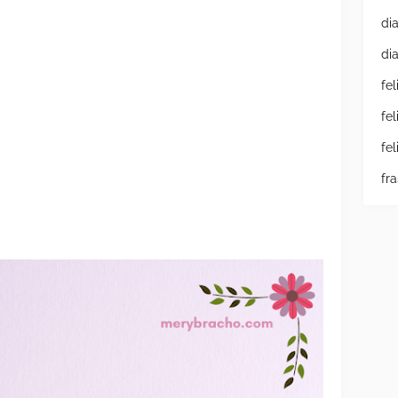
di
di
fe
fe
fe
fr