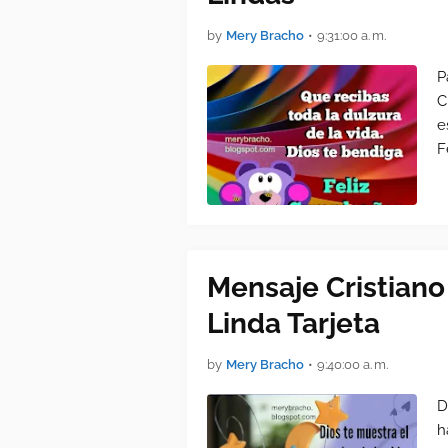
by
Mery Bracho
•
9:31:00 a. m.
P
C
e
F
Mensaje Cristian
Linda Tarjeta
by
Mery Bracho
•
9:40:00 a. m.
D
h