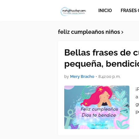
INICIO
FRASES
feliz cumpleaños niños
Bellas frases de 
pequeña, bendici
by
Mery Bracho
•
8:42:00 p. m.
¡
a
g
p