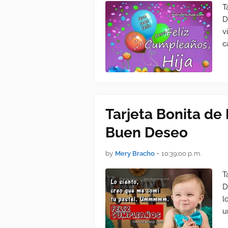
T
D
v
c
Tarjeta Bonita de
Buen Deseo
by
Mery Bracho
•
10:39:00 p. m.
T
D
l