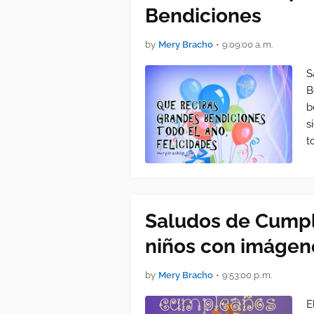
Bendiciones
by
Mery Bracho
•
9:09:00 a. m.
S
B
b
s
t
Saludos de Cumpl
niños con imágen
by
Mery Bracho
•
9:53:00 p. m.
E