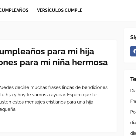
 CUMPLEAÑOS
VERSÍCULOS CUMPLE
S
cumpleaños para mi hija
ones para mi niña hermosa
T
Puedes decirle muchas frases lindas de bendiciones
Dí
 tu hija y hoy te vamos a ayudar. Espero que te
Fra
usten estos mensajes cristianos para una hija
equeña .
Po
di
di