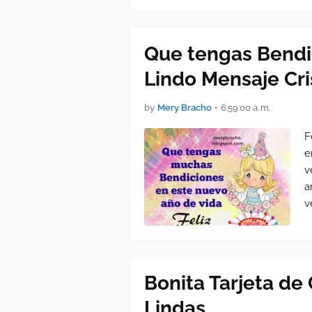
Que tengas Bendi
Lindo Mensaje Cri
by
Mery Bracho
•
6:59:00 a. m.
F
e
v
a
v
Bonita Tarjeta d
Lindas