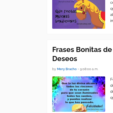
c
q
a
i
Frases Bonitas d
Deseos
by
Mery Bracho
•
9:08:00 a. m.
F
d
d
q