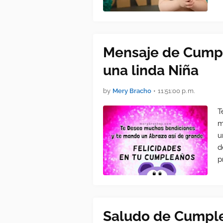
Mensaje de Cumpl
una linda Niña
by
Mery Bracho
•
11:51:00 p. m.
T
m
u
d
p
Saludo de Cumple