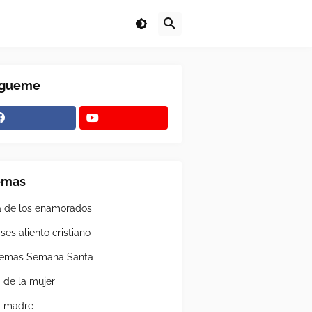
ígueme
emas
a de los enamorados
ses aliento cristiano
emas Semana Santa
a de la mujer
a madre