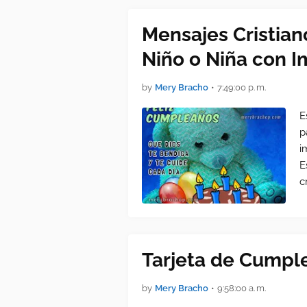
Mensajes Cristia
Niño o Niña con 
by
Mery Bracho
•
7:49:00 p. m.
E
p
i
E
c
Tarjeta de Cumple
by
Mery Bracho
•
9:58:00 a. m.