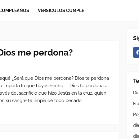
 CUMPLEAÑOS
VERSÍCULOS CUMPLE
S
Dios me perdona?
equé ¿Será que Dios me perdona? Dios te perdona
T
o importa lo que hayas hecho Dios te perdona a
ravés del sacrificio que hizo Jesús en la cruz, quien
Dí
on su sangre te limpia de todo pecado.
Fra
Po
di
di