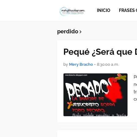
INICIO
FRASES
perdido
Pequé ¿Será que 
by
Mery Bracho
•
8:30:00 a. m.
P
n
t
c