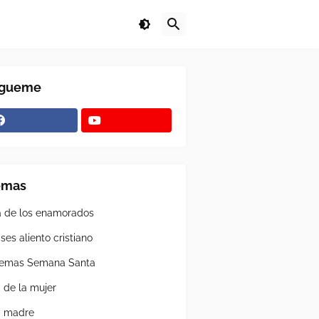
ígueme
emas
a de los enamorados
ses aliento cristiano
emas Semana Santa
a de la mujer
a madre