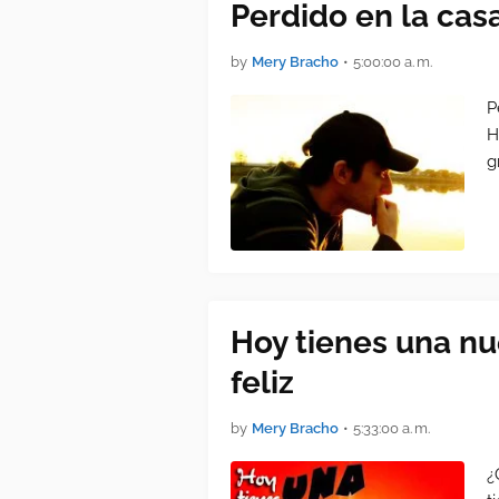
Perdido en la cas
by
Mery Bracho
•
5:00:00 a. m.
P
H
g
Hoy tienes una nu
feliz
by
Mery Bracho
•
5:33:00 a. m.
¿