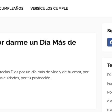
 CUMPLEAÑOS
VERSÍCULOS CUMPLE
S
or darme un Día Más de
T
racias Dios por un día más de vida y de tu amor, por
Dí
us cuidados, por tu protección.
Fra
Po
di
di