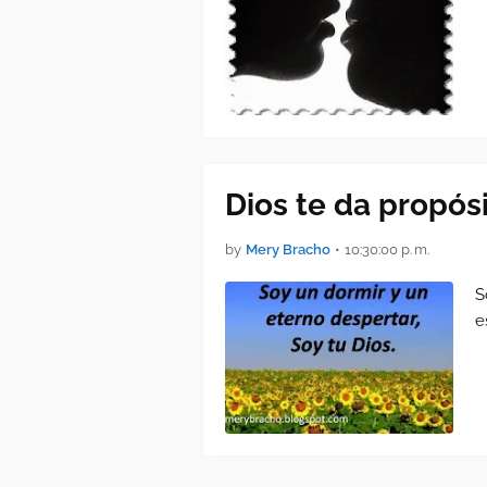
Dios te da propós
by
Mery Bracho
•
10:30:00 p. m.
S
e