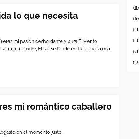
di
ida lo que necesita
di
fe
fe
ú eres mi pasión desbordante y pura El viento
usurra tu nombre, El sol se funde en tu luz, Vida mía.
fe
fr
res mi romántico caballero
legaste en el momento justo,