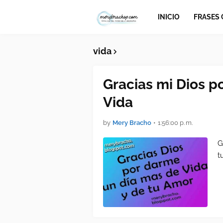
INICIO
FRASES
vida
Gracias mi Dios p
Vida
by
Mery Bracho
•
1:56:00 p. m.
G
t