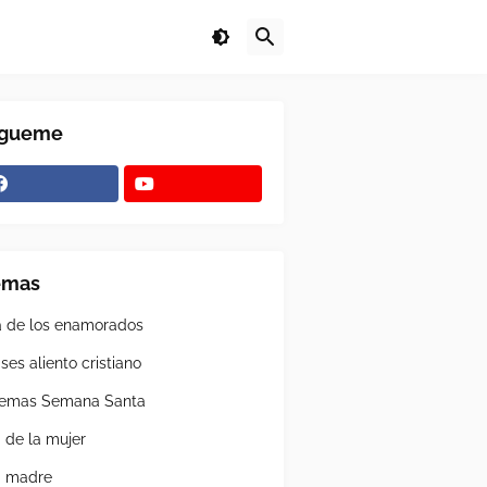
ígueme
emas
a de los enamorados
ses aliento cristiano
emas Semana Santa
a de la mujer
a madre