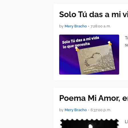
Solo Tú das a mi v
by
Mery Bracho
•
7:28:00 a. m.
T
s
Poema Mi Amor, e
by
Mery Bracho
•
6:37:00 p. m.
L