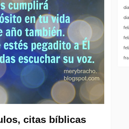
di
di
fe
fe
fe
fr
los, citas bíblicas 