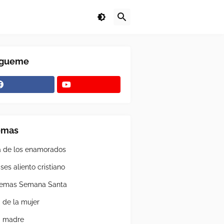
ígueme
emas
a de los enamorados
ses aliento cristiano
emas Semana Santa
a de la mujer
a madre