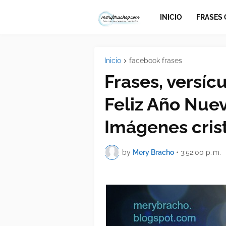
INICIO
FRASES
Inicio
facebook frases
Frases, versícu
Feliz Año Nue
Imágenes cris
by
Mery Bracho
•
3:52:00 p. m.