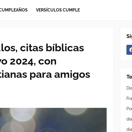
 CUMPLEAÑOS
VERSÍCULOS CUMPLE
S
los, citas bíblicas
vo 2024, con
tianas para amigos
T
Dí
Fra
Po
di
di