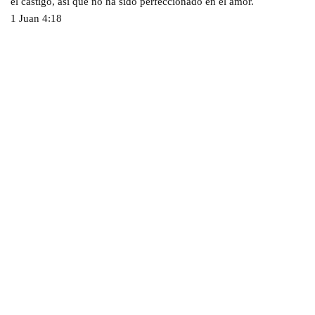
el castigo, así que no ha sido perfeccionado en el amor.
1 Juan 4:18