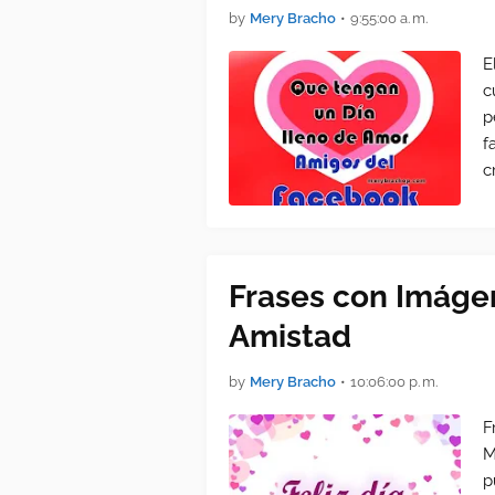
by
Mery Bracho
•
9:55:00 a. m.
E
c
p
f
c
Frases con Imágen
Amistad
by
Mery Bracho
•
10:06:00 p. m.
F
M
p