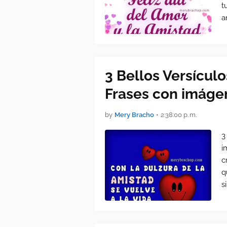
t
a
3 Bellos Versículo
Frases con imáge
by
Mery Bracho
•
2:38:00 p. m.
3
i
c
q
s