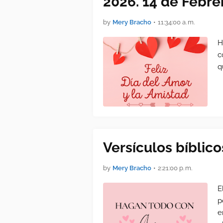
2026. 14 de Febre
by
Mery Bracho
•
11:34:00 a. m.
H
c
q
Versículos bíblic
by
Mery Bracho
•
2:21:00 p. m.
E
p
e