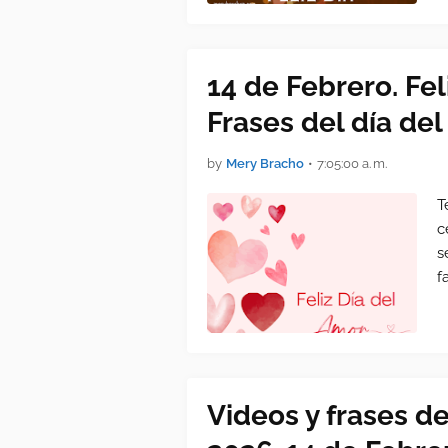
14 de Febrero. Fel
Frases del día del
by
Mery Bracho
•
7:05:00 a. m.
T
c
s
f
Videos y frases de