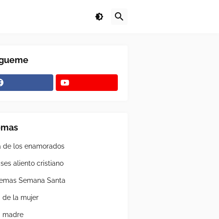
ígueme
emas
a de los enamorados
ses aliento cristiano
emas Semana Santa
a de la mujer
a madre