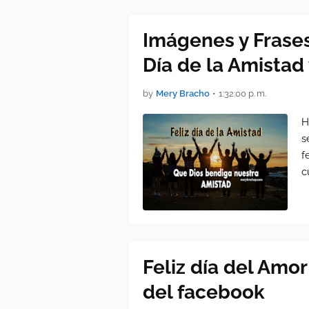
Imágenes y Frases
Día de la Amistad
by
Mery Bracho
•
1:32:00 p. m.
H
s
f
c
Feliz día del Amo
del facebook