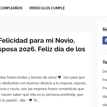
 CUMPLEAÑOS
VERSÍCULOS CUMPLE
S
Felicidad para mi Novio,
posa 2026. Feliz día de los
T
Dí
stas frases lindas y tiernas de amor 🧡 son para que
Fra
e dedicarlas con buenos deseos a tu esposa, esposo,
Po
ovia o novio, son las mejores frases románticas que
e hacen saber que ella es tu persona preferida, que
di
s tu pasión , dile ¨ 🧡 Te…
di