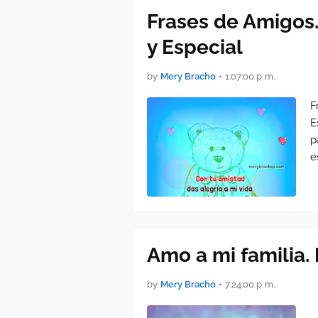
Frases de Amigos.
y Especial
by
Mery Bracho
•
1:07:00 p. m.
F
E
p
e
Amo a mi familia. 
by
Mery Bracho
•
7:24:00 p. m.