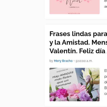
e
a
Frases lindas para
y la Amistad. Men
Valentín. Feliz dí
by
Mery Bracho
•
9:10:00 a. m.
E
p
d
B
c