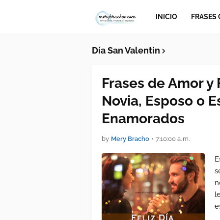
INICIO
FRASES
Día San Valentin
Frases de Amor y 
Novia, Esposo o Es
Enamorados
by
Mery Bracho
•
7:10:00 a. m.
E
s
n
l
e