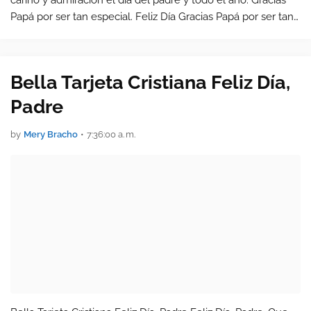
cariño y admiración el día del padre y todo el año. Gracias
Papá por ser tan especial. Feliz Día Gracias Papá por ser tan
especial, por brindar a tu familia apoyo, protecci…
Bella Tarjeta Cristiana Feliz Día,
Padre
by
Mery Bracho
•
7:36:00 a. m.