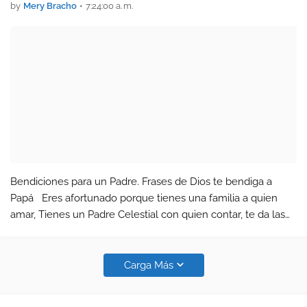
by
Mery Bracho
•
7:24:00 a. m.
Bendiciones para un Padre. Frases de Dios te bendiga a
Papá Eres afortunado porque tienes una familia a quien
amar, Tienes un Padre Celestial con quien contar, te da las
fuerzas para no desmayar y con valentía puedes a tus hijos
levant…
Carga Más