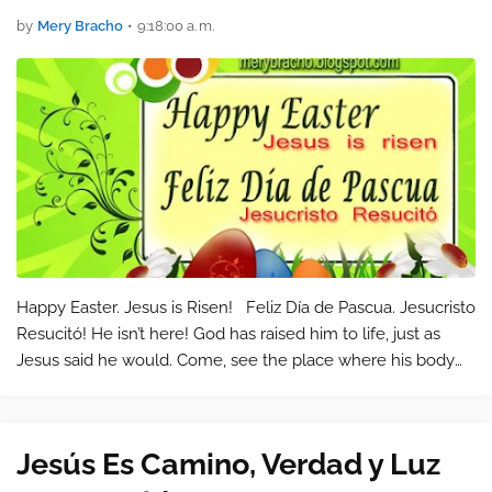
by
Mery Bracho
•
9:18:00 a. m.
Happy Easter. Jesus is Risen! Feliz Día de Pascua. Jesucristo
Resucitó! He isn’t here! God has raised him to life, just as
Jesus said he would. Come, see the place where his body
was lying. Mathew 28:6 (Jesús) ¡No está aquí! Ha resucita…
Jesús Es Camino, Verdad y Luz