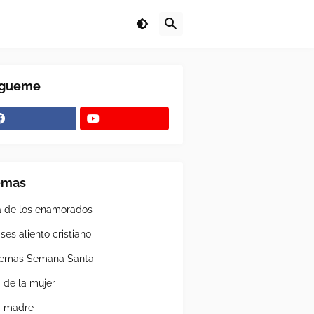
ígueme
emas
a de los enamorados
ses aliento cristiano
emas Semana Santa
a de la mujer
a madre