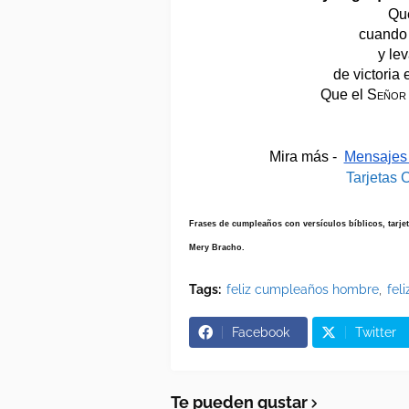
Que
cuando 
y le
de victoria
Que el 
Señor
Mira más -  
Mensajes 
Tarjetas 
Frases de cumpleaños con versículos bíblicos, tarje
Mery Bracho.
Tags:
feliz cumpleaños hombre
fel
Facebook
Twitter
Te pueden gustar