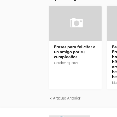
Frases para felicitar a
Fe
un amigo por su
Fr
cumpleaños
bo
bí
October 03, 2021
am
he
he
May
Artículo Anterior