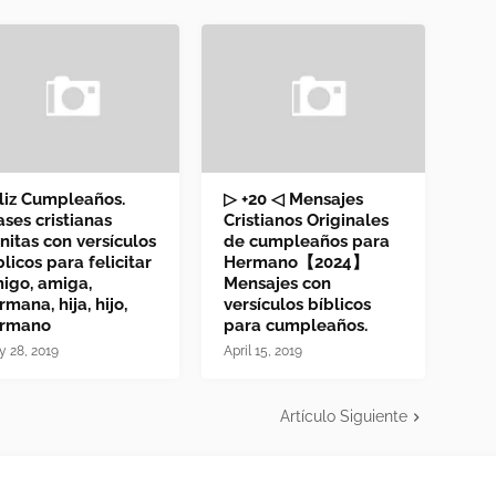
liz Cumpleaños.
▷ +20 ◁ Mensajes
ases cristianas
Cristianos Originales
nitas con versículos
de cumpleaños para
blicos para felicitar
Hermano【2024】
igo, amiga,
Mensajes con
rmana, hija, hijo,
versículos bíblicos
rmano
para cumpleaños.
 28, 2019
April 15, 2019
Artículo Siguiente