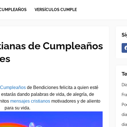
 CUMPLEAÑOS
VERSÍCULOS CUMPLE
S
istianas de Cumpleaños
es
T
Dí
e Cumpleaños 
de Bendiciones felicita a quien esté 
estarás dando palabras de vida, de alegría, de 
Fra
itos 
mensajes cristianos 
motivadores y de aliento 
Po
para su vida.
di
di