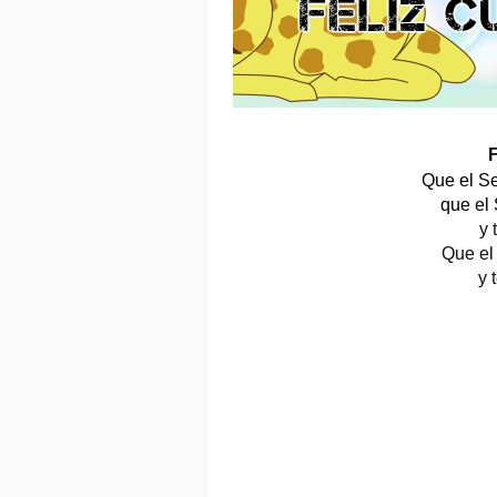
F
Que el Se
que el
y 
Que el
y 