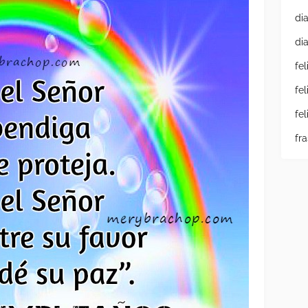
di
di
fe
fe
fe
fr